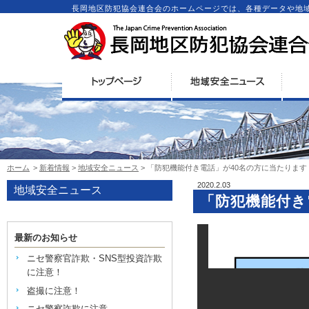
長岡地区防犯協会連合会のホームページでは、各種データや地
ホーム
>
新着情報
>
地域安全ニュース
> 「防犯機能付き電話」が40名の方に当たります
2020.2.03
地域安全ニュース
「防犯機能付き
最新のお知らせ
ニセ警察官詐欺・SNS型投資詐欺
に注意！
盗撮に注意！
ニセ警察詐欺に注意