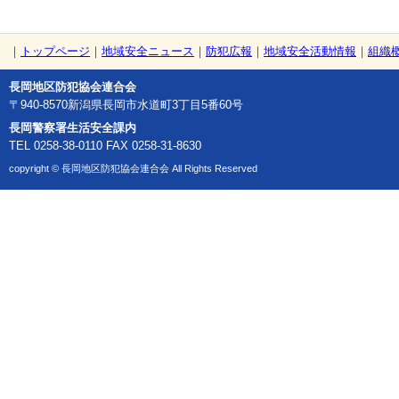
｜
トップページ
｜
地域安全ニュース
｜
防犯広報
｜
地域安全活動情報
｜
組織
長岡地区防犯協会連合会
〒940-8570新潟県長岡市水道町3丁目5番60号
長岡警察署生活安全課内
TEL 0258-38-0110 FAX 0258-31-8630
copyright © 長岡地区防犯協会連合会 All Rights Reserved